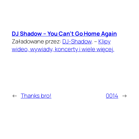
DJ Shadow – You Can't Go Home Again
Załadowane przez:
DJ-Shadow
. –
Klipy
wideo, wywiady, koncerty i wiele więcej.
←
Thanks bro!
0014
→