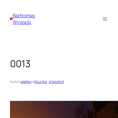
Przejdź
do
Bartłomiej
treści
Wysocki
0013
Autor:
veetay
w
Muzyka
, 
snapshot