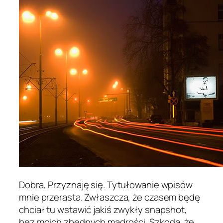
Dobra, Przyznaję się. Tytułowanie wpisów
mnie przerasta. Zwłaszcza, że czasem będę
chciał tu wstawić jakiś zwykły snapshot,
bez moich zbędnych mądrości. Szkoda, że