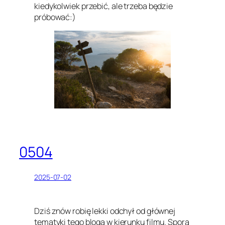
kiedykolwiek przebić, ale trzeba będzie
próbować:)
0504
2025-07-02
Dziś znów robię lekki odchył od głównej
tematyki tego bloga w kierunku filmu. Sporą