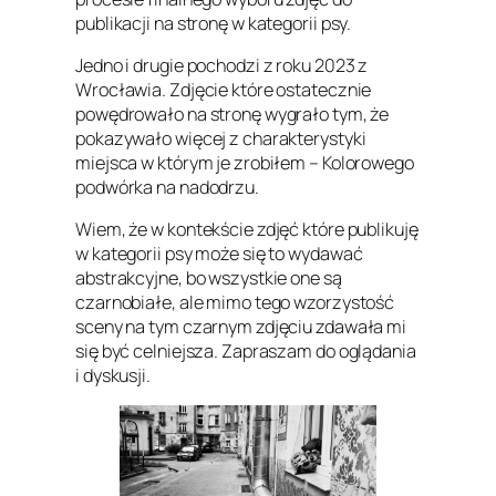
publikacji na stronę w kategorii psy.
Jedno i drugie pochodzi z roku 2023 z
Wrocławia. Zdjęcie które ostatecznie
powędrowało na stronę wygrało tym, że
pokazywało więcej z charakterystyki
miejsca w którym je zrobiłem – Kolorowego
podwórka na nadodrzu.
Wiem, że w kontekście zdjęć które publikuję
w kategorii psy może się to wydawać
abstrakcyjne, bo wszystkie one są
czarnobiałe, ale mimo tego wzorzystość
sceny na tym czarnym zdjęciu zdawała mi
się być celniejsza. Zapraszam do oglądania
i dyskusji.