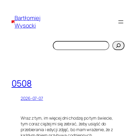
Bartłomiej
Wysocki
Szukaj
0508
2026-07-07
Wraz z tym, im więcej dni chodzę po tym świecie,
tym coraz ciężej mi się zebrać, żeby usiąść do
przebierania i edycji zdjęć, bo mam wrażenie, że z
każdym dniem przybywa codziennych