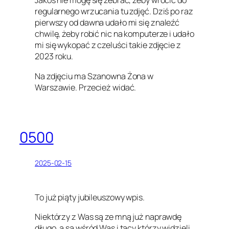
Jakoś nie mogę się zebrać, żeby wrócić do
regularnego wrzucania tu zdjęć. Dziś po raz
pierwszy od dawna udało mi się znaleźć
chwilę, żeby robić nic na komputerze i udało
mi się wykopać z czeluści takie zdjęcie z
2023 roku.
Na zdjęciu ma Szanowna Żona w
Warszawie. Przecież widać.
0500
2025-02-15
To już piąty jubileuszowy wpis.
Niektórzy z Was są ze mną już naprawdę
długo, a są wśród Was i tacy którzy widzieli