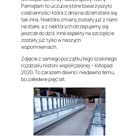
Pamiętam to uczucie które towarzyszyło
codzienności która z dnia na dzień stała się
tak inna. Niektóre zmiany zostały już z nami
na stałe, a z niektórych otrzepujemy się
jeszcze do dziś. Inne aspekty na szczęście
zostały już tylko w naszych
wspomnieniach.
Zdjęcie z samego początku tego szalonego
rozdziału historii współczesnej – listopad
2020. To zarazem dawno i niedawno temu,
bo zaledwie pięć lat.