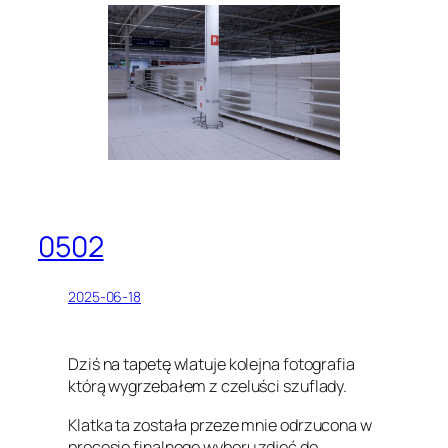
0502
2025-06-18
Dziś na tapetę wlatuje kolejna fotografia
którą wygrzebałem z czeluści szuflady.
Klatka ta została przeze mnie odrzucona w
procesie finalnego wyboru zdjęć do