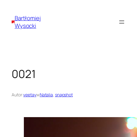
Przejdź
do
Bartłomiej
treści
Wysocki
0021
Autor:
veetay
w
Natalia
, 
snapshot