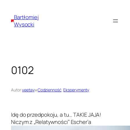
Przejdź
do
Bartłomiej
treści
Wysocki
0102
Autor:
veetay
w
Codzienność
, 
Eksperymenty
Idę do przedpokoju, a tu… TAKIE JAJA!
Niczym z „Relatywności” Escher’a