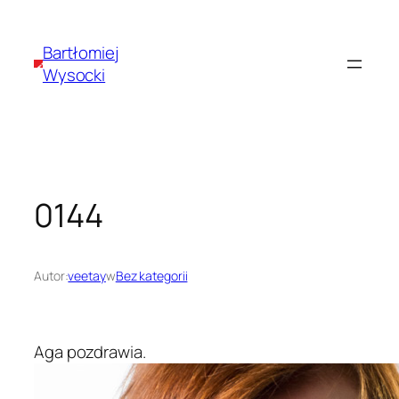
Przejdź
do
Bartłomiej
treści
Wysocki
0144
Autor:
veetay
w
Bez kategorii
Aga pozdrawia.