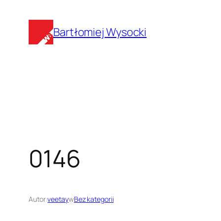
Przejdź
do
Bartłomiej Wysocki
treści
0146
Autor:
veetay
w
Bez kategorii