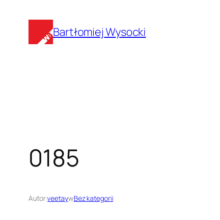
Przejdź
do
Bartłomiej Wysocki
treści
0185
Autor:
veetay
w
Bez kategorii