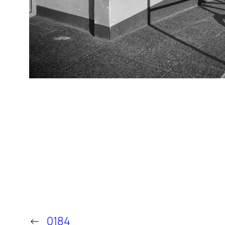
←
0184