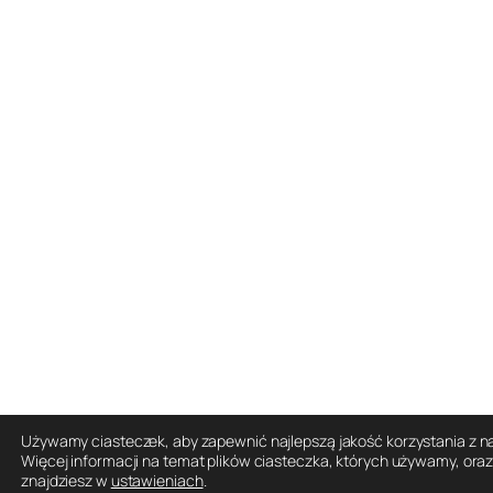
Używamy ciasteczek, aby zapewnić najlepszą jakość korzystania z na
Więcej informacji na temat plików ciasteczka, których używamy, ora
znajdziesz w
ustawieniach
.