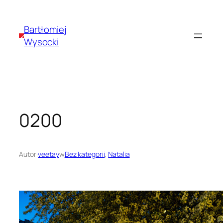
Przejdź
do
Bartłomiej
treści
Wysocki
0200
Autor:
veetay
w
Bez kategorii
, 
Natalia