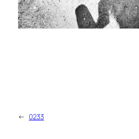
←
0233