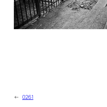
←
0261