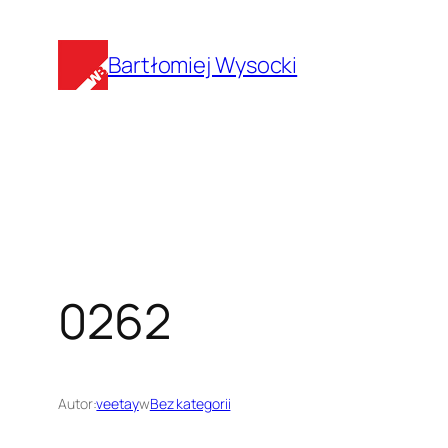
Przejdź
do
Bartłomiej Wysocki
treści
0262
Autor:
veetay
w
Bez kategorii