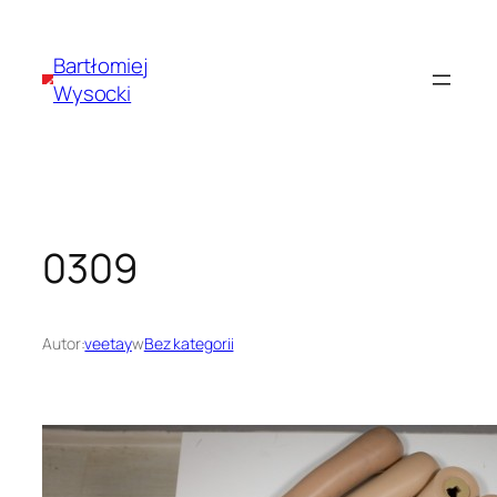
Przejdź
do
Bartłomiej
treści
Wysocki
0309
Autor:
veetay
w
Bez kategorii