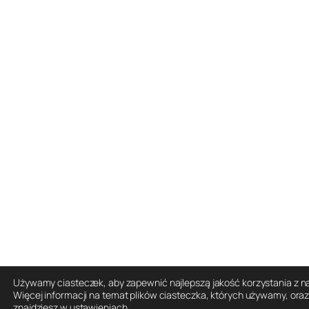
Używamy ciasteczek, aby zapewnić najlepszą jakość korzystania z na
Więcej informacji na temat plików ciasteczka, których używamy, ora
znajdziesz w
ustawieniach
.