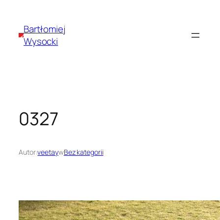
Przejdź
do
Bartłomiej
treści
Wysocki
0327
Autor:
veetay
w
Bez kategorii