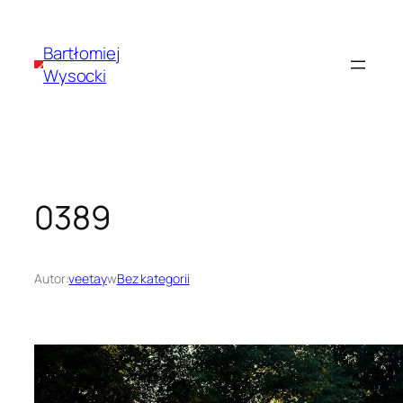
Przejdź
do
Bartłomiej
treści
Wysocki
0389
Autor:
veetay
w
Bez kategorii