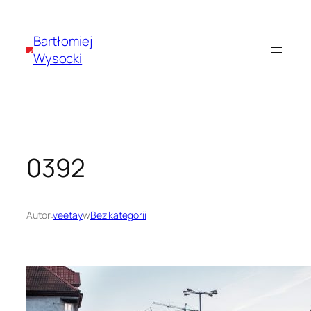
Przejdź
do
Bartłomiej
treści
Wysocki
0392
Autor:
veetay
w
Bez kategorii