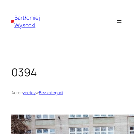
Przejdź
do
Bartłomiej
treści
Wysocki
0394
Autor:
veetay
w
Bez kategorii