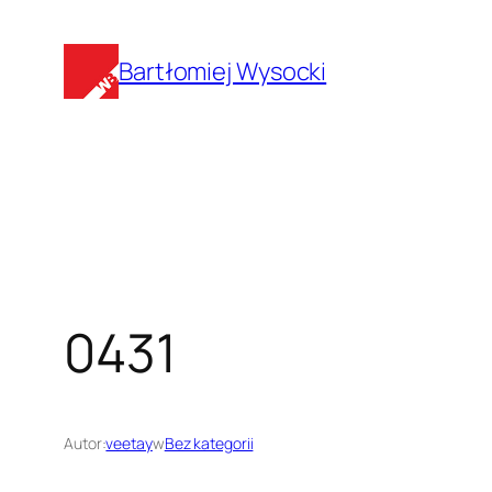
Przejdź
do
Bartłomiej Wysocki
treści
0431
Autor:
veetay
w
Bez kategorii