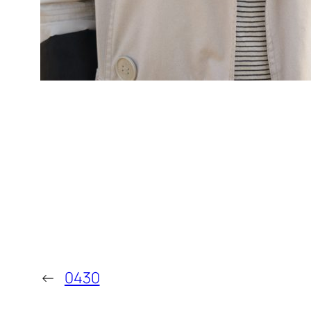
←
0430