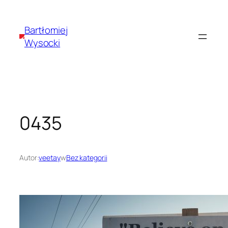
Przejdź
do
Bartłomiej
treści
Wysocki
0435
Autor:
veetay
w
Bez kategorii