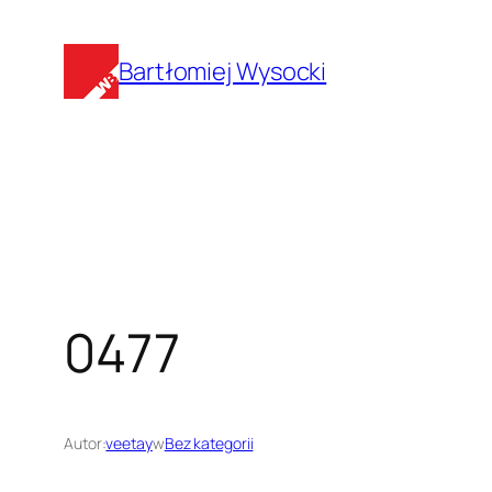
Przejdź
do
Bartłomiej Wysocki
treści
0477
Autor:
veetay
w
Bez kategorii