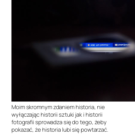
Moim skromnym zdaniem historia, nie
wyłączając historii sztuki jak i historii
fotografii sprowadza się do tego, żeby
pokazać, że historia lubi się powtarzać.