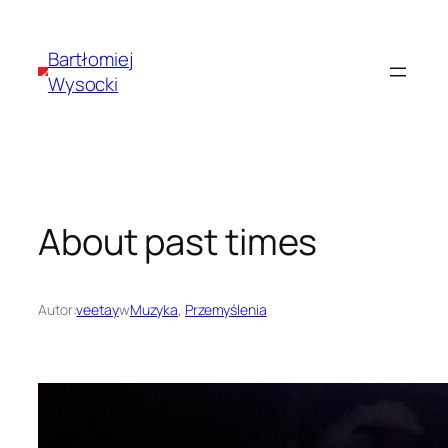
Przejdź
do
Bartłomiej
treści
Wysocki
About past times
Autor:
veetay
w
Muzyka
, 
Przemyślenia