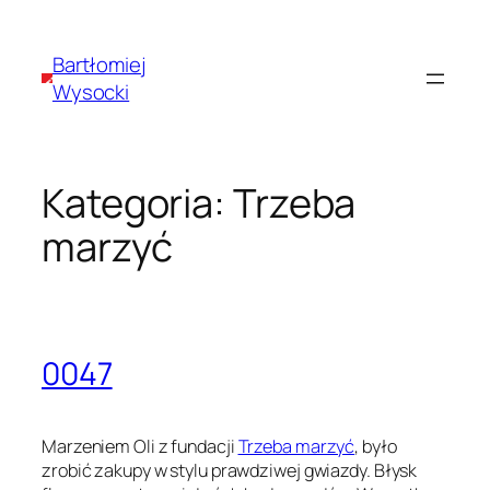
Przejdź
do
Bartłomiej
treści
Wysocki
Kategoria:
Trzeba
marzyć
0047
Marzeniem Oli z fundacji
Trzeba marzyć
, było
zrobić zakupy w stylu prawdziwej gwiazdy. Błysk