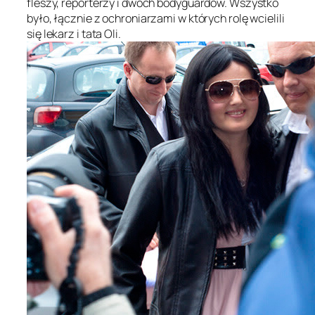
fleszy, reporterzy i dwóch bodyguardów. Wszystko
było, łącznie z ochroniarzami w których rolę wcielili
się lekarz i tata Oli.