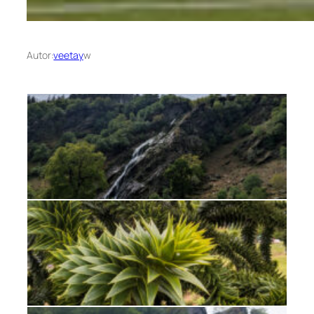
Autor:
veetay
w