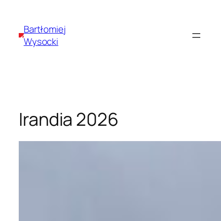
Przejdź
do
Bartłomiej
treści
Wysocki
Irandia 2026