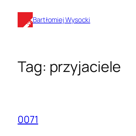
Przejdź
do
Bartłomiej Wysocki
treści
Tag:
przyjaciele
0071