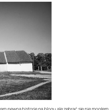
am pewną historię na blogu ale zebrać się nie mogłem.