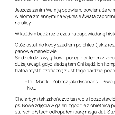
Jeszcze zanim Wam ją opowiem, powiem, że w mi
wieloma zmiennymi na wykresie świata zapomnia
na ulicy.
W każdym bądź razie czas na zapowiadaną histo
Otóż ostatnio kiedy szedłem po chleb (jak z re
panowie menelowie.
Siedzieli dziś wyjątkowo posępnie: Jeden z za
dużej uwagi, gdyż siedzą tam Oni bądź Ich komp
trafną myśl filozoficzną z ust tego bardziej p
-Te… Marek… Zobacz jaki dysonans… Piwo je
-No…
Chciałbym tak zakończyć ten wpis i pozostawić
ps. Nowe zdjęcia w galerii zgodnie z obietnicą p
starych płytach odkopałem parę mega klat. Sta