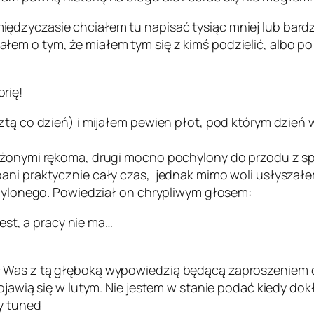
ędzyczasie chciałem tu napisać tysiąc mniej lub bardz
łem o tym, że miałem tym się z kimś podzielić, albo p
rię!
sztą co dzień) i mijałem pewien płot, pod którym dzie
łożonymi rękoma, drugi mocno pochylony do przodu z sp
ani praktycznie cały czas, jednak mimo woli usłyszałem
ochylonego. Powiedział on chrypliwym głosem:
st, a pracy nie ma…
 Was z tą głęboką wypowiedzią będącą zaproszeniem do
ojawią się w lutym. Nie jestem w stanie podać kiedy dok
y tuned