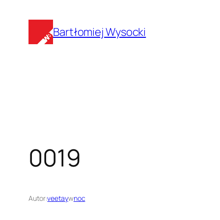
Przejdź
do
Bartłomiej Wysocki
treści
0019
Autor:
veetay
w
noc