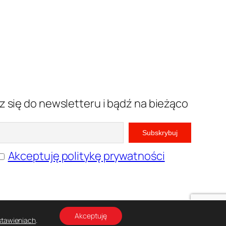
z się do newsletteru i bądź na bieżąco
Akceptuję politykę prywatności
Akceptuję
stawieniach
.