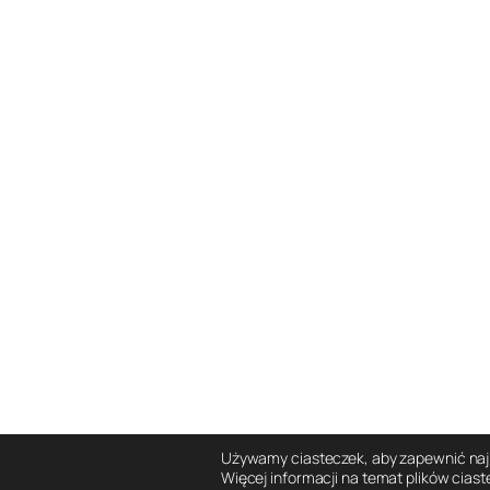
Używamy ciasteczek, aby zapewnić najle
Więcej informacji na temat plików cias