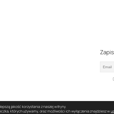
Zapis
pszą jakość korzystania z naszej witryny.
teczka, których używamy, oraz możliwości ich wyłączenia znajdziesz w
u