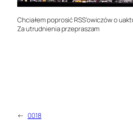
Chciałem poprosić RSS’owiczów o uaktu
Za utrudnienia przepraszam
←
0018