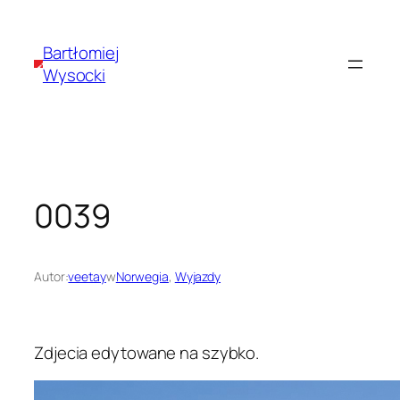
Przejdź
do
Bartłomiej
treści
Wysocki
0039
Autor:
veetay
w
Norwegia
, 
Wyjazdy
Zdjecia edytowane na szybko.