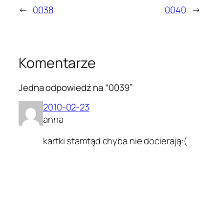
←
0038
0040
→
Komentarze
Jedna odpowiedź na “0039”
2010-02-23
anna
kartki stamtąd chyba nie docierają:(